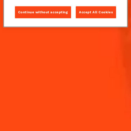
Cointreau United Kingdom Margarita 2023 de la
Tabula Rasa.
Continue without accepting
Accept All Cookies
INGRÉDIENTS
COMMENT RÉALISER
-
+
Cocktail(s)
CL
OZ
ML
VOLUME
2
cl
Tequila blanco
Crème de coco fumée au bois de
1
cl
cerisier