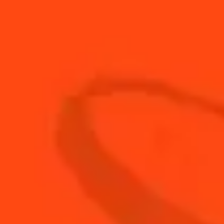
3
cl
Cointreau L'Unique
1.5
cl
Jeune Mezcal
1
cl
Fraise lacto-fermentée
ACHETEZ VOTRE
BOUTEILLE DE