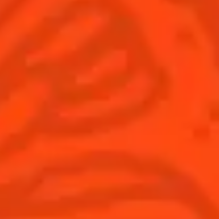
France
(Français)
Cocktails
News
Découvrez l'art de la mixologie
Cocktail talks
Trouvez votre cocktail
Cointreau Cocktail Journey -
Edition Limitée
Apprenez à faire des cocktails
Les plus populaires
Produits
Découvrir Cointreau
Cointreau L'Unique
Histoire
Cointreau Noir
Savoir-faire