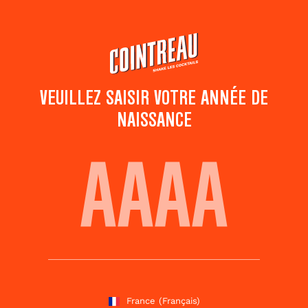
Passer
au
contenu
principal
VEUILLEZ SAISIR VOTRE ANNÉE DE
NAISSANCE
FRAGARIA
Ajouter aux
Partager ce
favoris
cocktail
Notez ce cocktail
!
(
5
votes )
France
(Français)