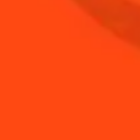
COINTREAU
ACHETER
BESOIN DE CONSEILS ?
Comment presser un
Comment réaliser une
citron vert sans pres...
Margarita d'Automne