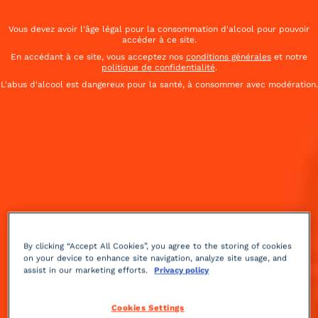
Vous devez avoir l'âge légal pour la consommation d'alcool pour pouvoir
accéder à ce site.
En accédant à ce site, vous acceptez nos
conditions générales
et notre
politique de confidentialité
.
L'abus d'alcool est dangereux pour la santé, à consommer avec modération.
By clicking “Accept All Cookies”, you agree to the storing of cookies
on your device to enhance site navigation, analyze site usage, and
Frais
10 min
Avancé
assist in our marketing efforts.
Privacy policy
Fragaria créée par Alex Holmes, gagnant du défi
Cookies Settings