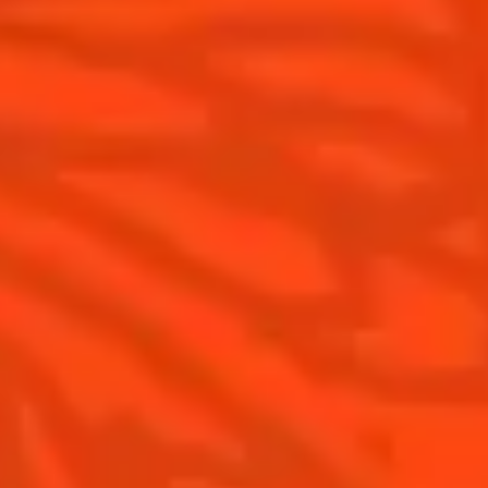
Éditions limitées Cointreau
Terroir
Comment apprécier Cointreau ?
Nos engagements
Cointreau Spicy
La distillerie
Cointreau est-il un Triple-Sec ?
Nous rejoindre
Gastronomie
Distillerie Cointreau
Recettes à faire à la maison
Nos visites
Recettes pour les professionnels
La Margarita
Les meilleures Margaritas
Les meilleures Margaritas givrées
Nos accords mets et Margarita