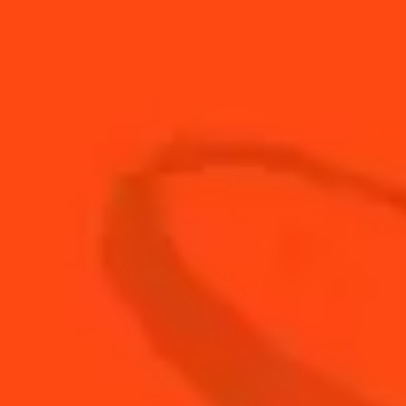
Cuillère
0.5
à
Poudre de thé vert Matcha
café
5
cl
Tequila Blanco
ACHETEZ VOTRE
BOUTEILLE DE
COINTREAU