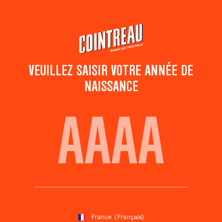
Passer
au
contenu
principal
VEUILLEZ SAISIR VOTRE ANNÉE DE
NAISSANCE
MARGARITA MATCHA
Ajouter aux
Partager ce
favoris
cocktail
Notez ce cocktail
!
(
2
votes )
France
(Français)