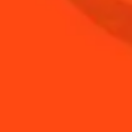
ACHETER
BESOIN DE CONSEILS ?
Comment faire un
Comment refroidir un
cocktail avec des
verre à cocktail
reste...