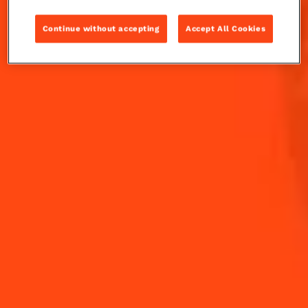
la couleur vibrante et le goût complexe de la
Margarita Matcha seront le point culminant d'une
belle soirée d'été.
Continue without accepting
Accept All Cookies
INGRÉDIENTS
COMMENT RÉALISER
-
+
Cocktail(s)
CL
OZ
ML
VOLUME
3
cl
Cointreau L'Unique
2
cl
Jus de citron vert frais