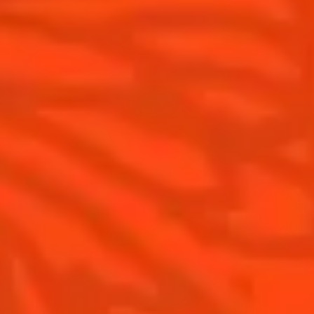
Éditions limitées Cointreau
Terroir
Comment apprécier Cointreau ?
Nos engagements
Cointreau Spicy
La distillerie
Cointreau est-il un Triple-Sec ?
Nous rejoindre
Gastronomie
Distillerie Cointreau
Recettes à faire à la maison
Nos visites
Recettes pour les professionnels
La Margarita
Les meilleures Margaritas
Les meilleures Margaritas givrées
Nos accords mets et Margarita