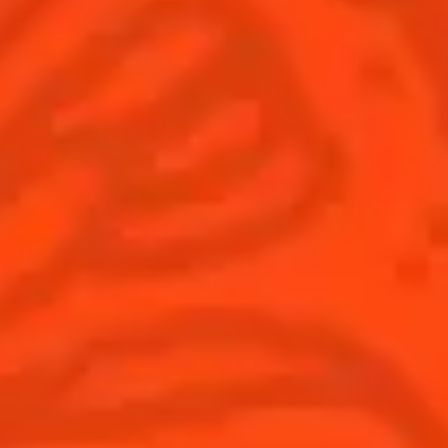
France
(Français)
Cocktails
News
Découvrez l'art de la mixologie
Cocktail talks
Trouvez votre cocktail
Cointreau Cocktail Journey -
Edition Limitée
Apprenez à faire des cocktails
Les plus populaires
Produits
Découvrir Cointreau
Cointreau L'Unique
Histoire
Cointreau Noir
Savoir-faire