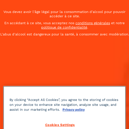
Vous devez avoir l'âge légal pour la consommation d'alcool pour pouvoir
accéder à ce site.
En accédant à ce site, vous acceptez nos
conditions générales
et notre
politique de confidentialité
.
L'abus d'alcool est dangereux pour la santé, à consommer avec modération.
By clicking “Accept All Cookies”, you agree to the storing of cookies
on your device to enhance site navigation, analyze site usage, and
À base de plantes
acidulé
3 min
Moyenne
assist in our marketing efforts.
Privacy policy
Une touche de modernité dans un grand classique :
Cookies Settings