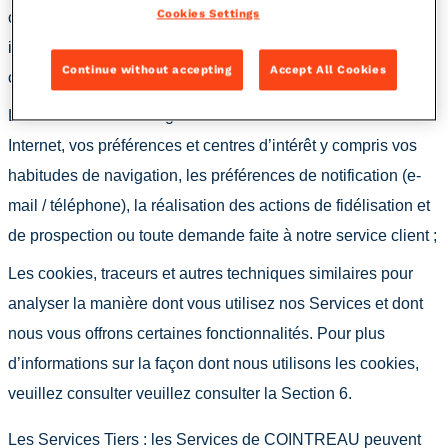
Cookies Settings
concours, effectuer une commande ainsi que toute autre
information que vous pourriez divulguer lorsque vous nous
Continue without accepting
Accept All Cookies
contactez ;
Les données marketing relatives à votre utilisation du site
Internet, vos préférences et centres d’intérêt y compris vos
habitudes de navigation, les préférences de notification (e-
mail / téléphone), la réalisation des actions de fidélisation et
de prospection ou toute demande faite à notre service client ;
Les cookies, traceurs et autres techniques similaires pour
analyser la manière dont vous utilisez nos Services et dont
nous vous offrons certaines fonctionnalités. Pour plus
d’informations sur la façon dont nous utilisons les cookies,
veuillez consulter veuillez consulter la Section 6.
Les Services Tiers : les Services de COINTREAU peuvent