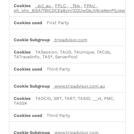
_gcl_au
,
FPLC
,
_fbp
,
FPAU
,
ph_phc_8l5A7fBjCDCEg8zm1D2UwDeJV6ceKenP5Jqwu1nli
First Party
tripadvisor.com
TASession, TAUD, TAUnique, TACds,
TATravelInfo, TAS*, ServerPool
Third Party
www.tripadvisor.com.au
TADCID, SRT, TART, TASID, __vt, PMC,
TASSK
Third Party
www.tripadvisor.com