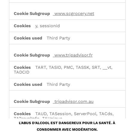
www.scgrocery.net
y, sessionid
Third Party
www.tripadvisor.fr
TART, TASID, PMC, TASSK, SRT, __vt,
TADCID
Third Party
tripadvisor.com.au
TAUD, TASession, ServerPool, TACds,
TATravelInfo, TAUnique
L'ABUS D'ALCOOL EST DANGEREUX POUR LA SANTÉ. À
CONSOMMER AVEC MODÉRATION.
Third Party