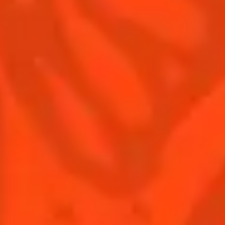
Contactez-nous
Conditions Générales d'utilisation
Politique de confidentialité
Informations nutritionnelles
FAQ
Notre Famille
Remy Cointreau
Groupe Remy Cointreau
Nous rejoindre
Gastronomie
L'ABUS D'ALCOOL EST DANGEREUX POUR LA SANTÉ.
À CONSOMMER AVEC MODÉRATION.