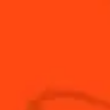
Mango Spicy
Salé & Amer
Facile
The 6ix
Frais & À base de plantes
Avancé
Fleur d'oranger
Fruité & Doux
Moyenne
Paloma à la française
Acidulé & Fruité
Facile