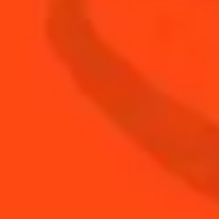
Cointreau Cola
Gourmet & Pétillant
Avancé
Limonade à la verveine
Fruité & Acidulé
Moyenne
Florerita
Floral & Fruité
Avancé
Herbal Dreams