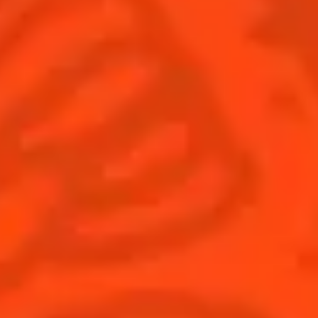
Inscrivez-
Trouvez-
Acheter
vous
nous
© Cointreau 2026
France
(Français)