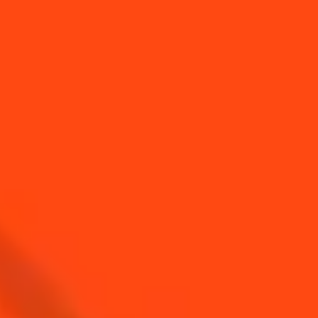
Avancé
Mate Mule
À base de plantes & Acidulé
Facile
Margarita Chili
Frais & Fruité
Facile
Margarita Kombucha Ananas
Frais & Fruité
Facile