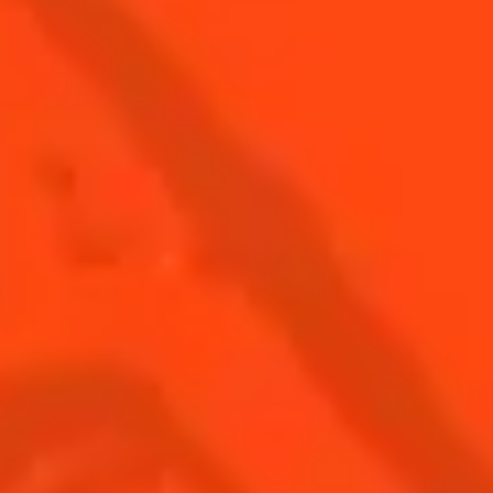
Born a star
Crémeux & Fruité
Moyenne
Depuis plus d'un siècle, l'art du cocktail a été sublimé
par la liqueur Cointreau grâce à sa polyvalence et à ses
qualités organoleptiques exceptionnelles. C'est
l'ingrédient clé utilisé dans plus de 500 cocktails !
Le Cointreau® glorifie les saveurs, rehausse les goûts et
équilibre les compositions. Ces qualités en font le favori
des mixologistes et lui confèrent une place privilégiée
dans les bars de renommée mondiale.