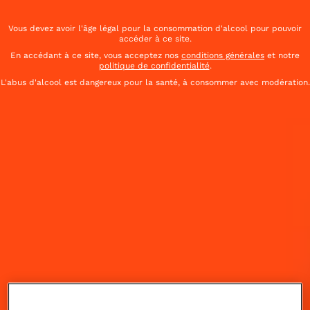
Vous devez avoir l'âge légal pour la consommation d'alcool pour pouvoir
2
Trier
Filtres
accéder à ce site.
En accédant à ce site, vous acceptez nos
conditions générales
et notre
politique de confidentialité
.
Eté
Barbecue
L'abus d'alcool est dangereux pour la santé, à consommer avec modération.
108 COCKTAILS TROUVÉS
Cointreau's choice
Margarita
Acidulé & Fruité
Facile
Cointreau's choice
Mai Tai
Acidulé & Doux