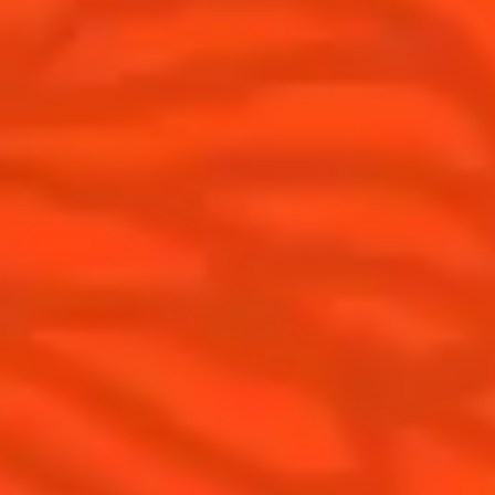
Cocktails
News
Découvrez l'art de la mixologie
Cocktail talks
Trouvez votre cocktail
Cointreau Cocktail Journey -
Edition Limitée
Apprenez à faire des cocktails
Les plus populaires
Produits
Découvrir Cointreau
Cointreau L'Unique
Histoire
Cointreau Noir
Savoir-faire
Éditions limitées Cointreau
Terroir
Comment apprécier Cointreau ?
Nos engagements
Cointreau Spicy
La distillerie
Cointreau est-il un Triple-Sec ?
Nous rejoindre
Gastronomie
Distillerie Cointreau