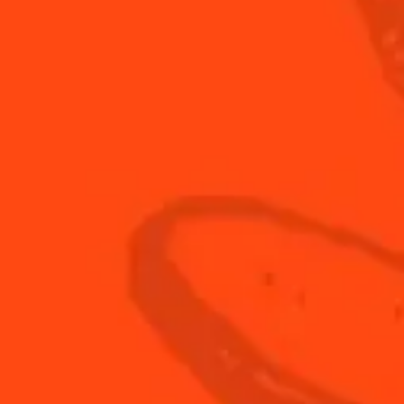
3
cl
Jus de
6
cl
Whis
e 2/5
Étape 3/5
tez de la glace et secouez
Filtrez dans un verre highba
'à ce que ce soit bien frais
préalablement refroidi