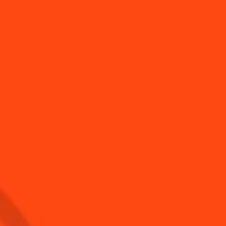
?
ent presser un citron
Comment réaliser une H