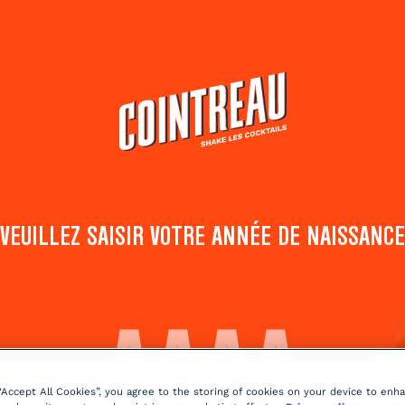
Cocktails
Acheter
Distillerie
KENTUCKY TEA
VEUILLEZ SAISIR VOTRE ANNÉE DE NAISSANCE
Ajouter aux
Partag
favoris
cockta
Notez ce cocktail
!
(
5
votes )
Pétillant
épicé
2 min
Facil
 “Accept All Cookies”, you agree to the storing of cookies on your device to enh