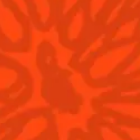
Boxcar
Big 
Doux
fruité
Ac
Acheter
© Cointreau 2026