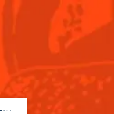
Menu
er ce
il
e
ance site