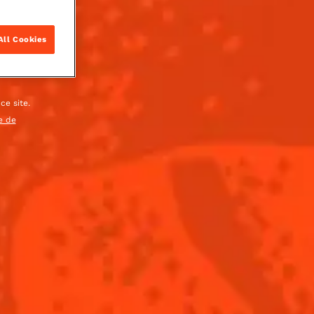
ir le verre avec beaucoup de glace.
All Cookies
ce site.
e de
VOLUME
reau L'Unique
ACHETER
 Ale