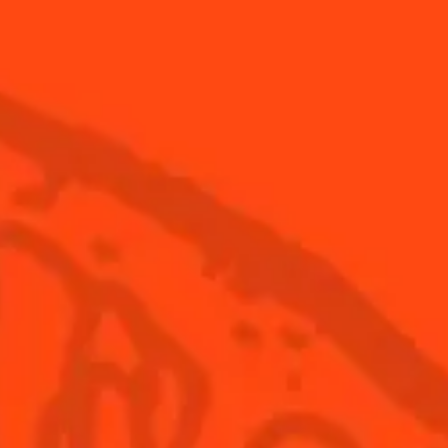
BESOIN DE CONSEILS 
Comment infuser un sachet
Comm