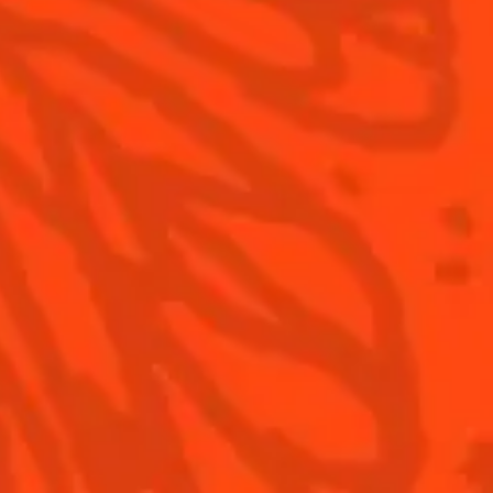
Produits
Découvrir
Gastronomie
Cointreau
Cointreau L'Unique
Histoire
Recettes à faire à la
maison
Cointreau Noir
Savoir-faire
Recettes pour les
Éditions limitées
Terroir
professionnels
Cointreau
Nos engagements
Comment apprécier
Cointreau ?
La distillerie
Cointreau Spicy
Nous rejoindre
Cointreau est-il un
Triple-Sec ?
s d'utilisation
Politique de confidentialité