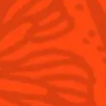
Love
Cointreau Cranberry
idulé
fruité
Acidulé
amer
Inscrivez-vous