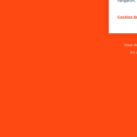
navigation,
Un long drink rafraîchissant idéal pour
Cookies S
Vous de
En 