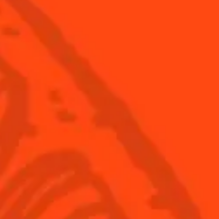
 sans pres...
Margarita
.