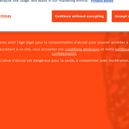
 analyze site usage, and assist in our marketing efforts.
Privacy policy
 les journées chaudes du Kentucky. Assurez-vous de rempl
ettings
Continue without accepting
Accept 
France
(Français)
INGREDIENTS
vez avoir l'âge légal pour la consommation d'alcool pour pouvoir accéder à 
accédant à ce site, vous acceptez nos
conditions générales
et notre
politiqu
-
+
Cocktail(s)
confidentialité
.
L'abus d'alcool est dangereux pour la santé, à consommer avec modération.
CL
OZ
ML
3
cl
Coint
9
cl
Ginger