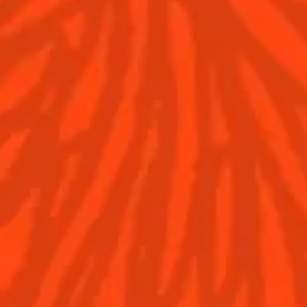
Cocktails
News
Découvrez l'art de la
Cocktail talks
mixologie
Cointreau Cocktail
Trouvez votre cocktail
Journey - Edition
Limitée
Apprenez à faire des
cocktails
Les plus populaires
Contactez-nous
Conditions Générale