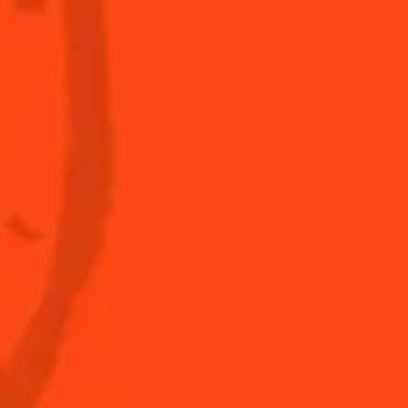
Distillerie
La Margarita
Cointreau
Nos visites
Les meilleures
Margaritas
Les meilleures
Margaritas givrées
Nos accords mets et
Margarita
Informations nutritionnelles
FAQ