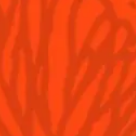
de thé
vert
VOUS AIMEREZ AUSSI..