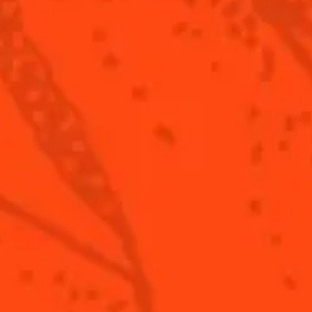
 citron vert frais
key Bourbon
Étape 4/5
ll
Complétez avec du ginger Ale