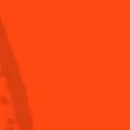
Celebration Special
Acidulé
Trouvez-nous
France
(Français)