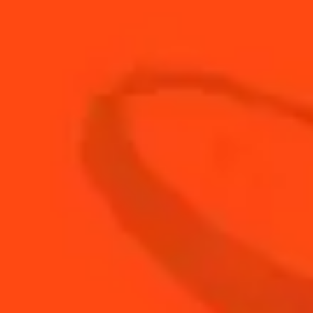
2
cl
Jus de citron vert frais
ACHETEZ VOTRE
BOUTEILLE DE
COINTREAU
ACHETER
BESOIN DE CONSEILS ?