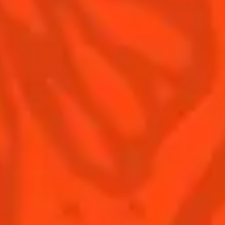
Politique de confidentialité
Informations nutritionnelles
FAQ
Notre Famille
Remy Cointreau
Groupe Remy Cointreau
Nous rejoindre
Gastronomie
L'ABUS D'ALCOOL EST DANGEREUX POUR LA SANTÉ.
À CONSOMMER AVEC MODÉRATION.
ACHETER COINTREAU