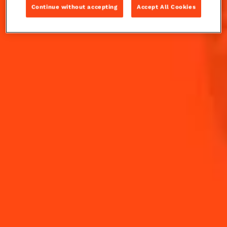
et incontournable des afterworks.
Continue without accepting
Accept All Cookies
INGRÉDIENTS
COMMENT RÉALISER
-
+
Cocktail(s)
CL
OZ
ML
VOLUME
5
cl
Cointreau L'Unique
10
cl
Eau pétillante