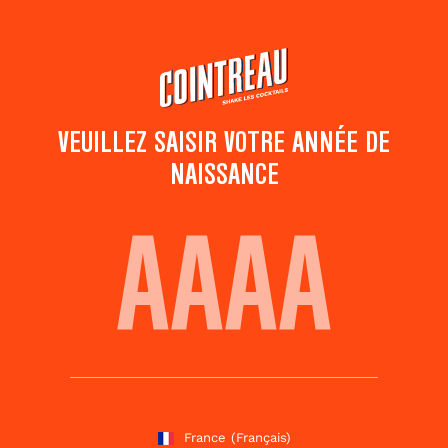
Passer
au
contenu
principal
VEUILLEZ SAISIR VOTRE ANNÉE DE
NAISSANCE
COINTREAU FIZZ
Ajouter aux
Partager ce
favoris
cocktail
Notez ce cocktail
!
(
133
votes )
France
(Français)