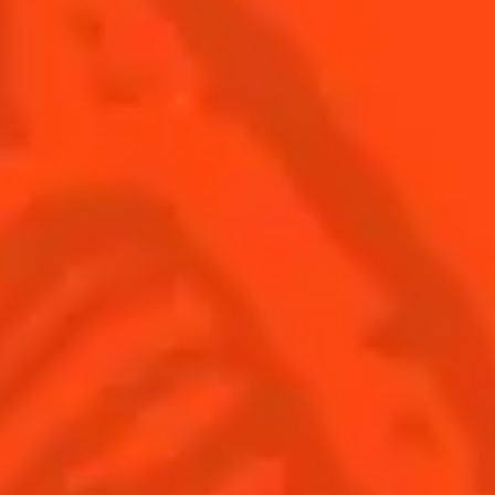
Inscrivez-
Trouvez-
Acheter
vous
nous
© Cointreau 2026
France
(Français)
Cocktails
News