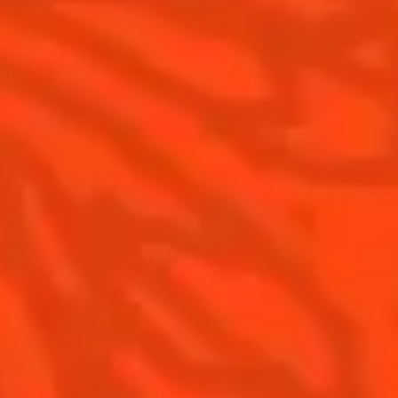
Recettes à faire à la maison
Nos visites
Recettes pour les professionnels
La Margarita
Les meilleures Margaritas
Les meilleures Margaritas givrées
Nos accords mets et Margarita
Contactez-nous
Conditions Générales d'utilisation