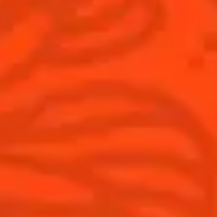
Découvrez l'art de la mixologie
Cocktail talks
Trouvez votre cocktail
Cointreau Cocktail Journey -
Edition Limitée
Apprenez à faire des cocktails
Les plus populaires
Produits
Découvrir Cointreau
Cointreau L'Unique
Histoire
Cointreau Noir
Savoir-faire
Éditions limitées Cointreau
Terroir
Comment apprécier Cointreau ?
Nos engagements
Cointreau Spicy
La distillerie
Cointreau est-il un Triple-Sec ?
Nous rejoindre
Gastronomie
Distillerie Cointreau