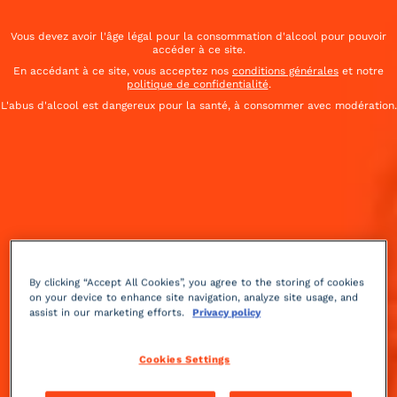
Vous devez avoir l'âge légal pour la consommation d'alcool pour pouvoir
accéder à ce site.
En accédant à ce site, vous acceptez nos
conditions générales
et notre
politique de confidentialité
.
L'abus d'alcool est dangereux pour la santé, à consommer avec modération.
By clicking “Accept All Cookies”, you agree to the storing of cookies
on your device to enhance site navigation, analyze site usage, and
assist in our marketing efforts.
Privacy policy
Pétillant
acidulé
2 min
Facile
Cookies Settings
Le Cointreau Fizz se révèle comme le cocktail simple