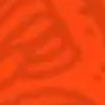
© Cointreau 2026
France
(Français)
Cocktails
News
Découvrez l'art de la mixologie
Cocktail talks
Trouvez votre cocktail
Cointreau Cocktail Journey -
Edition Limitée
Apprenez à faire des cocktails
Les plus populaires
Produits
Découvrir Cointreau