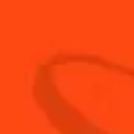
9
cl
Gin The Botanist
4.5
cl
Jus de citron jaune frais
3
Feuilles
Menthe
1.5
cl
Sirop de sucre