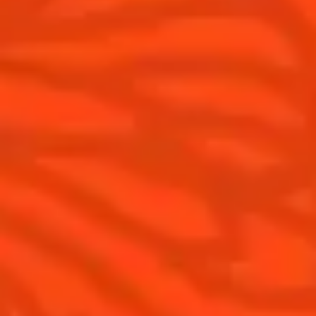
Cointreau L'Unique
Histoire
Cointreau Noir
Savoir-faire
Éditions limitées Cointreau
Terroir
Comment apprécier Cointreau ?
Nos engagements
Cointreau Spicy
La distillerie
Cointreau est-il un Triple-Sec ?
Nous rejoindre
Gastronomie
Distillerie Cointreau
Recettes à faire à la maison
Nos visites
Recettes pour les professionnels
La Margarita
Les meilleures Margaritas
Les meilleures Margaritas givrées