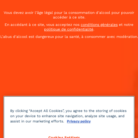
Vous devez avoir l'âge légal pour la consommation d'alcool pour pouvoir
accéder à ce site.
En accédant à ce site, vous acceptez nos
conditions générales
et notre
politique de confidentialité
.
L'abus d'alcool est dangereux pour la santé, à consommer avec modération.
By clicking “Accept All Cookies”, you agree to the storing of cookies
on your device to enhance site navigation, analyze site usage, and
Acidulé
2 min
Facile
assist in our marketing efforts.
Privacy policy
Illuminez vos vacances cet été avec ce cocktail au
Cookies Settings