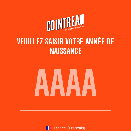
Passer
au
contenu
principal
VEUILLEZ SAISIR VOTRE ANNÉE DE
NAISSANCE
COUPE OF GOLD
Ajouter aux
Partager ce
favoris
cocktail
Notez ce cocktail
!
(
1
votes )
France
(Français)