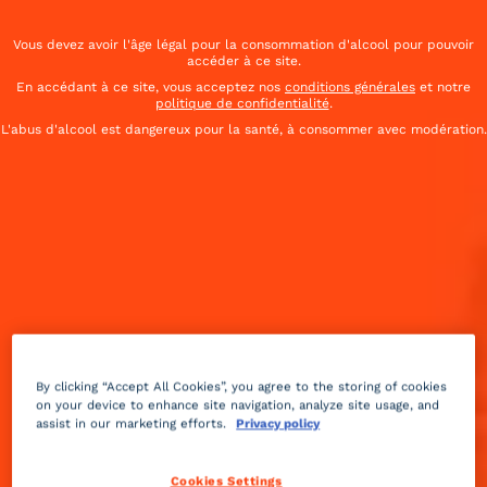
Vous devez avoir l'âge légal pour la consommation d'alcool pour pouvoir
accéder à ce site.
En accédant à ce site, vous acceptez nos
conditions générales
et notre
politique de confidentialité
.
L'abus d'alcool est dangereux pour la santé, à consommer avec modération.
By clicking “Accept All Cookies”, you agree to the storing of cookies
on your device to enhance site navigation, analyze site usage, and
Épicé
doux
2 min
Moyenne
assist in our marketing efforts.
Privacy policy
Découvrez un cocktail vegan épicé et doux à base de
Cookies Settings