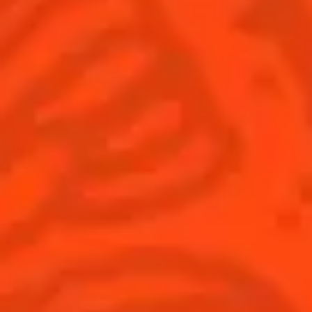
France
(Français)
Cocktails
News
Découvrez l'art de la mixologie
Cocktail talks
Trouvez votre cocktail
Cointreau Cocktail Journey -
Edition Limitée
Apprenez à faire des cocktails
Les plus populaires
Produits
Découvrir Cointreau