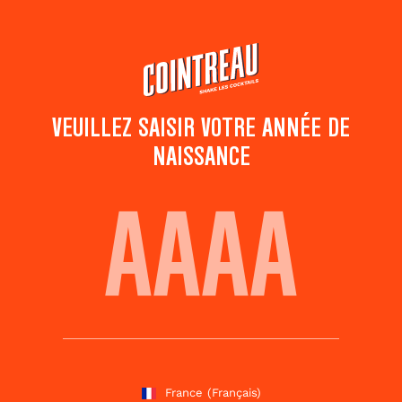
Passer
au
contenu
principal
VEUILLEZ SAISIR VOTRE ANNÉE DE
NAISSANCE
FOREVER YOUNG
Ajouter aux
Partager ce
favoris
cocktail
Notez ce cocktail
!
(
5
votes )
France
(Français)