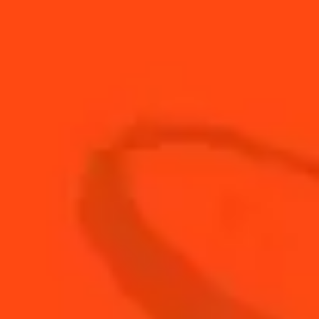
café
Mousse de liqueur de
1
Top
gingembre
4
cl
Rhum épicé
2.5
cl
Schrub au curcuma
ACHETEZ VOTRE