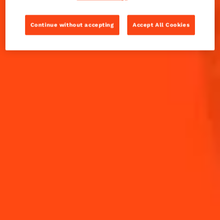
Cointreau, rhum, curcuma, patate douce et
gingembre, parfait pour un digestif d'automne.
Continue without accepting
Accept All Cookies
INGRÉDIENTS
COMMENT RÉALISER
-
+
Cocktail(s)
CL
OZ
ML
VOLUME
1
cl
Cointreau L'Unique
Cuillère
1
à
Confiture de patates douces