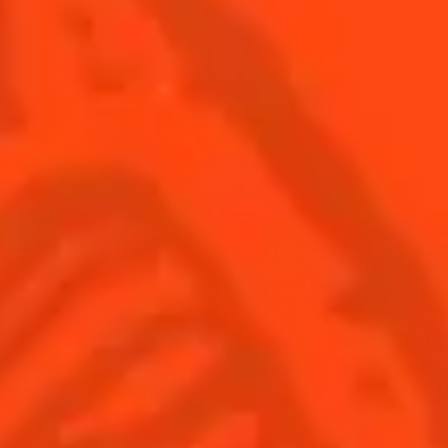
Inscrivez-
Trouvez-
Acheter
vous
nous
© Cointreau 2026
France
(Français)
Cocktails
News