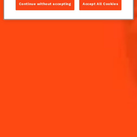
Continue without accepting
Accept All Cookies
Doux et épicé, ce cocktail jouit d'un grand équilibre,
grâce au Cointreau Noir et au coup de fouet épicé du
gingembre.
INGRÉDIENTS
COMMENT RÉALISER
-
+
Cocktail(s)
CL
OZ
ML
VOLUME
6
cl
Cointreau Noir
12
cl
Ginger Ale