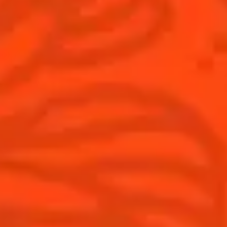
Découvrez l'art de la mixologie
Cocktail talks
Trouvez votre cocktail
Cointreau Cocktail Journey -
Edition Limitée
Apprenez à faire des cocktails
Les plus populaires
Produits
Découvrir Cointreau
Cointreau L'Unique
Histoire
Cointreau Noir
Savoir-faire
Éditions limitées Cointreau
Terroir
Comment apprécier Cointreau ?
Nos engagements
Cointreau Spicy
La distillerie
Cointreau est-il un Triple-Sec ?
Nous rejoindre
Gastronomie
Distillerie Cointreau
Recettes à faire à la maison
Nos visites