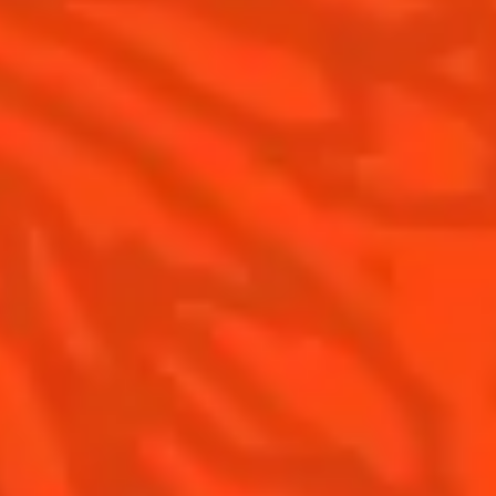
Recettes pour les professionnels
La Margarita
Les meilleures Margaritas
Les meilleures Margaritas givrées
Nos accords mets et Margarita
Contactez-nous
Conditions Générales d'utilisation