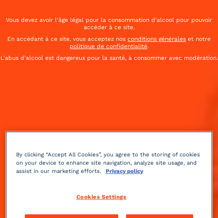
Vous devez avoir l'âge légal pour la consommation d'alcool pour pouvoir
accéder à ce site.
En accédant à ce site, vous acceptez nos
conditions générales
et notre
politique de confidentialité
.
L'abus d'alcool est dangereux pour la santé, à consommer avec modération.
By clicking “Accept All Cookies”, you agree to the storing of cookies
on your device to enhance site navigation, analyze site usage, and
assist in our marketing efforts.
Privacy policy
Cookies Settings
Doux
pétillant
2 min
Facile