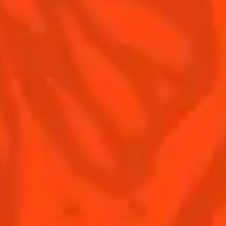
Politique de confidentialité
Informations nutritionnelles
FAQ
Notre Famille
Remy Cointreau
Groupe Remy Cointreau
Nous rejoindre
Gastronomie
L'ABUS D'ALCOOL EST DANGEREUX POUR LA SANTÉ.
À CONSOMMER AVEC MODÉRATION.
ACHETER COINTREAU