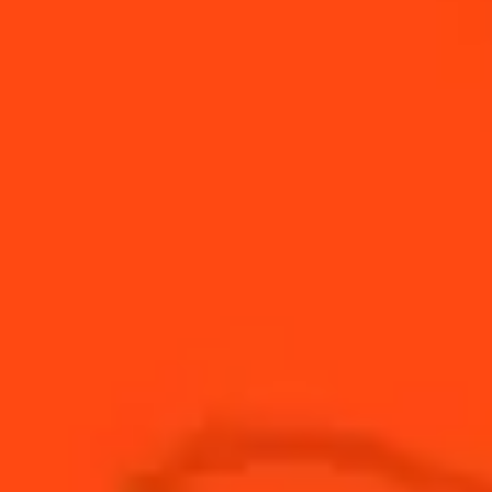
Easy fizzy
Acidulé & Pétillant
Margarita Kiwi
Fruité
Mai Tai
Doux & Acidulé
Margarita Melon
Fruité