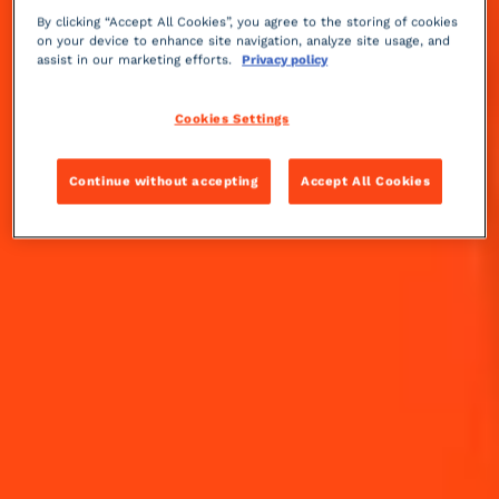
équipement. Parfaits pour accompagner un pique-
By clicking “Accept All Cookies”, you agree to the storing of cookies
nique ! Découvrez nos 8 meilleurs cocktails pour vos
on your device to enhance site navigation, analyze site usage, and
pique-niques d'été :
assist in our marketing efforts.
Privacy policy
Cookies Settings
NOS MEILLEURS COCKTAILS POUR LES PIQUE-NIQUES D'ÉTÉ
Continue without accepting
Accept All Cookies
Cointreau Tropical
Fruité & Épicé
Cointreau Fizz
Acidulé & Pétillant