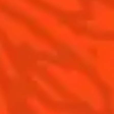
Cointreau est-il un Triple-Sec ?
Nous rejoindre
Gastronomie
Distillerie Cointreau
Recettes à faire à la maison
Nos visites
Recettes pour les professionnels
La Margarita
Les meilleures Margaritas
Les meilleures Margaritas givrées
Nos accords mets et Margarita