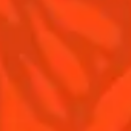
Contactez-nous
Conditions Générales d'utilisation
Politique de confidentialité
Informations nutritionnelles
FAQ
Notre Famille
Remy Cointreau
Groupe Remy Cointreau
Nous rejoindre
Gastronomie