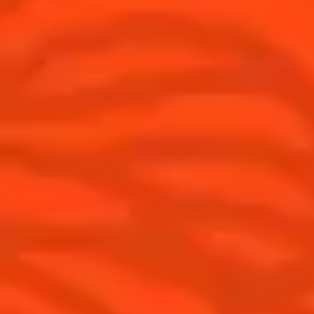
France
(Français)
Cocktails
News
Découvrez l'art de la mixologie
Cocktail talks
Trouvez votre cocktail
Cointreau Cocktail Journey -
Edition Limitée
Apprenez à faire des cocktails
Les plus populaires
Produits
Découvrir Cointreau
Cointreau L'Unique
Histoire
Cointreau Noir
Savoir-faire
Éditions limitées Cointreau
Terroir
Comment apprécier Cointreau ?
Nos engagements
Cointreau Spicy
La distillerie