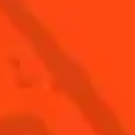
Les meilleures
Les meilleurs
Margaritas Givrées
Cocktails Alternatifs
DÉCOUVREZ TOUTES NOS SÉLECTIONS
ACHETEZ VOTRE
BOUTEILLE DE
COINTREAU