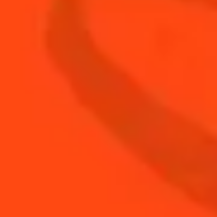
Baby's Watermelon
Fruité
Through the grapevine
Pétillant & Acidulé
VOIR D'AUTRES RECETTES
COCKTAILS POUR LES PIQUE-
NIQUES D'ÉTÉ
DÉCOUVRIR NOS ASTUCES POUR LES