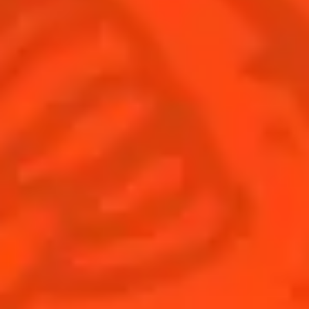
ACHETER
Inscrivez-
Trouvez-
Acheter
vous
nous
© Cointreau 2026