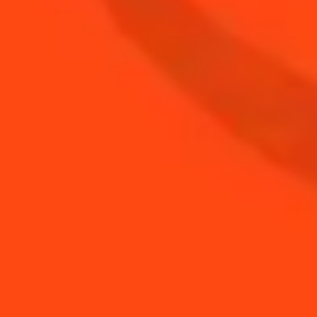
6
cl
Tequila
ACHETEZ VOTRE
BOUTEILLE DE
COINTREAU
ACHETER