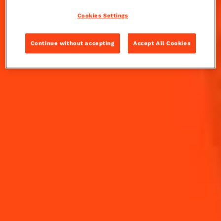
Cookies Settings
Ceci est un appel pour les amateurs de latte … à la
citrouille épicée : La Margarita à la citrouille épicée
Continue without accepting
Accept All Cookies
sera votre prochain cocktail préféré de l'automne.
INGRÉDIENTS
COMMENT RÉALISER
-
+
Cocktail(s)
CL
OZ
ML
VOLUME
3
cl
Cointreau L'Unique