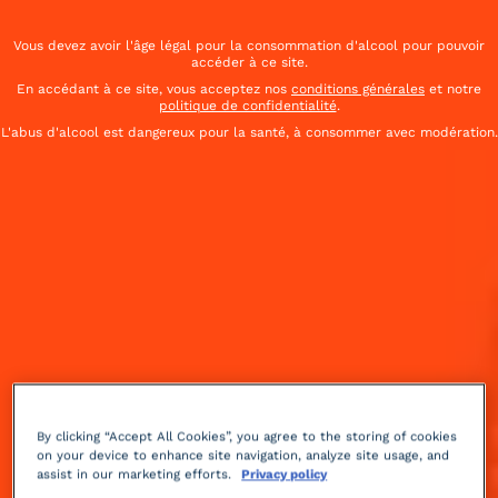
Vous devez avoir l'âge légal pour la consommation d'alcool pour pouvoir
accéder à ce site.
En accédant à ce site, vous acceptez nos
conditions générales
et notre
politique de confidentialité
.
L'abus d'alcool est dangereux pour la santé, à consommer avec modération.
By clicking “Accept All Cookies”, you agree to the storing of cookies
on your device to enhance site navigation, analyze site usage, and
assist in our marketing efforts.
Privacy policy
Épicé
acidulé
3 min
Moyenne