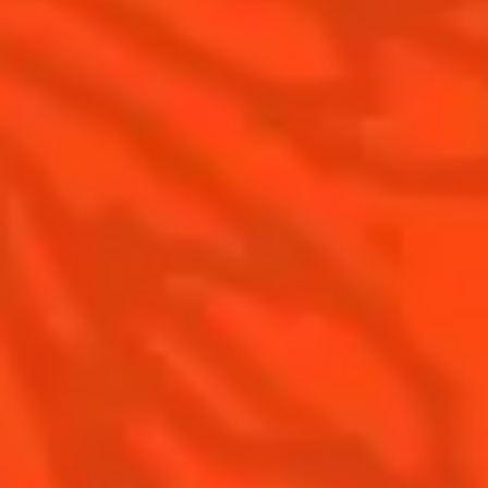
Gastronomie
Distillerie Cointreau
Recettes à faire à la maison
Nos visites
Recettes pour les professionnels
La Margarita
Les meilleures Margaritas
Les meilleures Margaritas givrées
Nos accords mets et Margarita