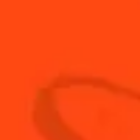
Cuillère
1
à
Épices pour tarte à la citrouille
soupe
2.2
cl
Jus de citron vert frais
Cuillère
1
à
Miel
soupe
Cuillères
2
à
Purée de citrouille
soupe