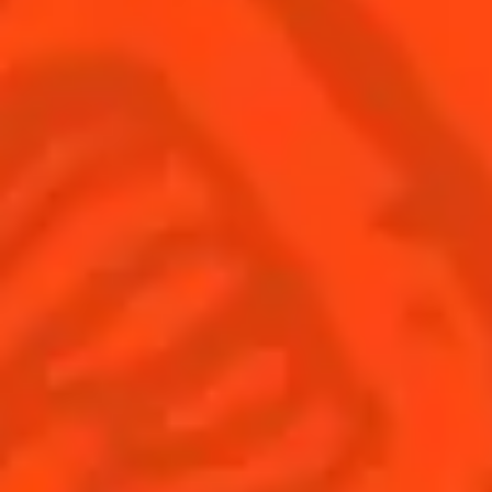
Inscrivez-
Trouvez-
Acheter
vous
nous
© Cointreau 2026
France
(Français)