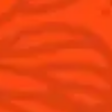
Cocktails
News
Découvrez l'art de la mixologie
Cocktail talks
Trouvez votre cocktail
Cointreau Cocktail Journey -
Edition Limitée
Apprenez à faire des cocktails
Les plus populaires
Produits
Découvrir Cointreau
Cointreau L'Unique
Histoire
Cointreau Noir
Savoir-faire
Éditions limitées Cointreau
Terroir
Comment apprécier Cointreau ?
Nos engagements
Cointreau Spicy
La distillerie
Cointreau est-il un Triple-Sec ?
Nous rejoindre