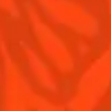
Contactez-nous
Conditions Générales d'utilisation
Politique de confidentialité
Informations nutritionnelles
FAQ
Notre Famille
Remy Cointreau
Groupe Remy Cointreau
Nous rejoindre
Gastronomie
L'ABUS D'ALCOOL EST DANGEREUX POUR LA SANTÉ.
À CONSOMMER AVEC MODÉRATION.