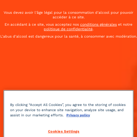
Vous devez avoir l'âge légal pour la consommation d'alcool pour pouvoir
accéder à ce site.
En accédant à ce site, vous acceptez nos
conditions générales
et notre
politique de confidentialité
.
L'abus d'alcool est dangereux pour la santé, à consommer avec modération.
By clicking “Accept All Cookies”, you agree to the storing of cookies
on your device to enhance site navigation, analyze site usage, and
assist in our marketing efforts.
Privacy policy
À base de plantes
3 min
Avancé
Cookies Settings
Cette recette a été publiée juste après la prohibition