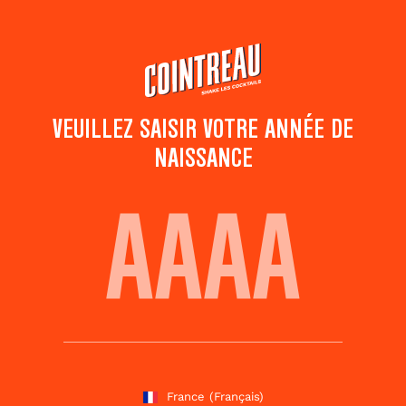
Passer
au
contenu
principal
VEUILLEZ SAISIR VOTRE ANNÉE DE
NAISSANCE
LEO SPECIAL COCKTAIL
Ajouter aux
Partager ce
favoris
cocktail
Notez ce cocktail
!
(
5
votes )
France
(Français)