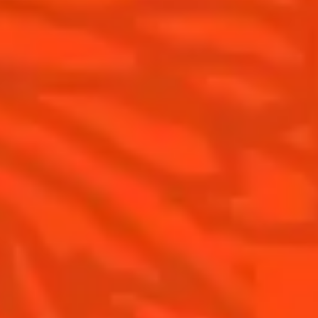
Comment apprécier Cointreau ?
Nos engagements
Cointreau Spicy
La distillerie
Cointreau est-il un Triple-Sec ?
Nous rejoindre
Gastronomie
Distillerie Cointreau
Recettes à faire à la maison
Nos visites
Recettes pour les professionnels
La Margarita
Les meilleures Margaritas
Les meilleures Margaritas givrées
Nos accords mets et Margarita