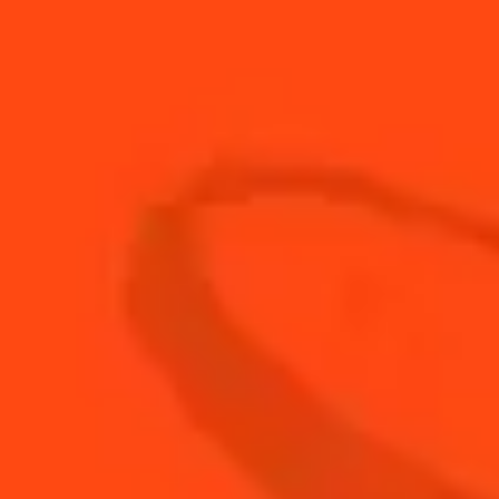
1
Trait
Crème de menthe verte
4.5
cl
Gin The Botanist
1.5
cl
Jus de citron vert frais
ACHETEZ VOTRE
BOUTEILLE DE
COINTREAU