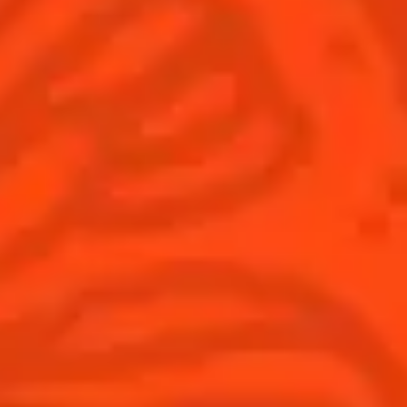
France
(Français)
Cocktails
News
Découvrez l'art de la mixologie
Cocktail talks
Trouvez votre cocktail
Cointreau Cocktail Journey -
Edition Limitée
Apprenez à faire des cocktails
Les plus populaires
Produits
Découvrir Cointreau
Cointreau L'Unique
Histoire
Cointreau Noir
Savoir-faire
Éditions limitées Cointreau
Terroir