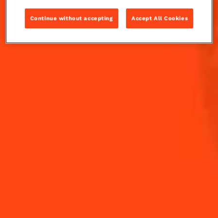
américaine à New York, et ses notes d'herbes et de
menthe la rendent parfaite pour une journée chaude.
Continue without accepting
Accept All Cookies
INGRÉDIENTS
COMMENT RÉALISER
-
+
Cocktail(s)
CL
OZ
ML
VOLUME
0.5
cl
Absinthe
1.5
cl
Cointreau L'Unique