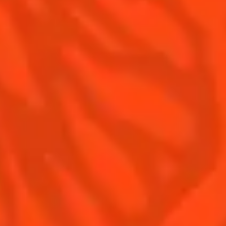
Contactez-nous
Conditions Générales d'utilisation
Politique de confidentialité
Informations nutritionnelles
FAQ
Notre Famille
Remy Cointreau
Groupe Remy Cointreau
Nous rejoindre
Gastronomie