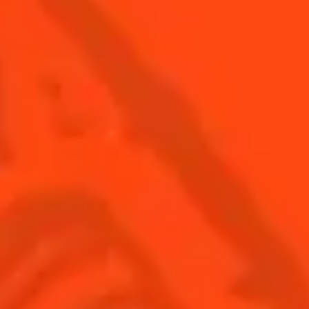
VOIR TOUS LES COCKTAILS
Inscrivez-
Trouvez-
Acheter
vous
nous
© Cointreau 2026