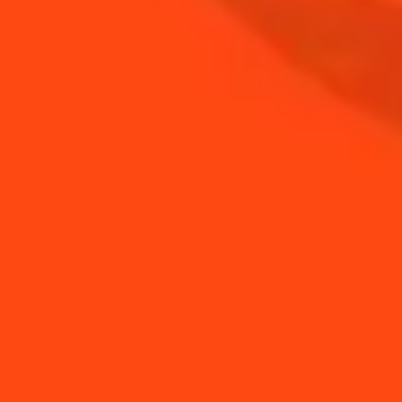
ACHETER
BESOIN DE CONSEILS ?
Comment réaliser un
Comment refroidir un
twist d'agrume
verre à cocktail