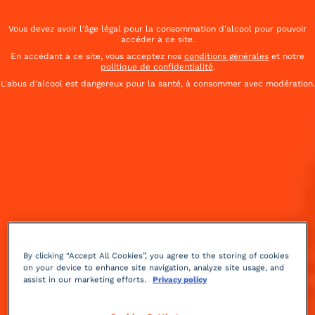
Vous devez avoir l'âge légal pour la consommation d'alcool pour pouvoir
accéder à ce site.
En accédant à ce site, vous acceptez nos
conditions générales
et notre
politique de confidentialité
.
L'abus d'alcool est dangereux pour la santé, à consommer avec modération.
By clicking “Accept All Cookies”, you agree to the storing of cookies
Doux
acidulé
2 min
Moyenne
on your device to enhance site navigation, analyze site usage, and
assist in our marketing efforts.
Privacy policy
C'est la recette phare de l'hôtel Raffles de Singapour.