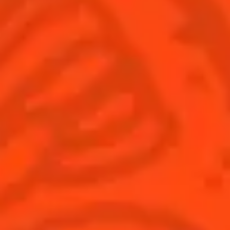
© Cointreau 2026
France
(Français)
Cocktails
News
Découvrez l'art de la mixologie
Cocktail talks
Trouvez votre cocktail
Cointreau Cocktail Journey -
Edition Limitée
Apprenez à faire des cocktails
Les plus populaires