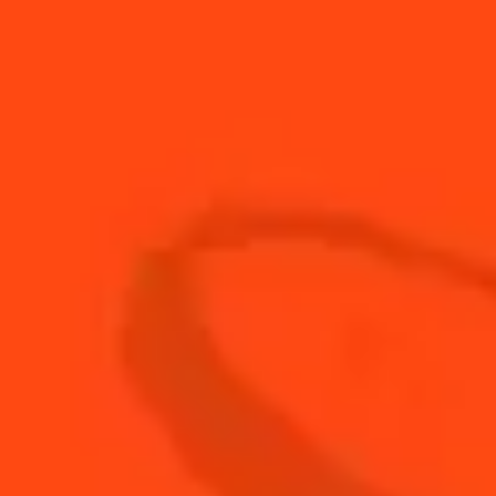
0.5
cl
Cointreau L'Unique
1.5
cl
Eau de vie à la cerise
3
cl
Gin The Botanist
6
cl
Jus d'ananas frais
1.5
cl
Jus de citron vert frais