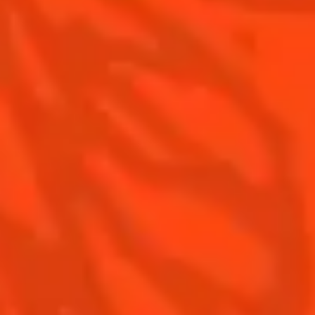
Les meilleures Margaritas givrées
Nos accords mets et Margarita
Contactez-nous
Conditions Générales d'utilisation
Politique de confidentialité
Informations nutritionnelles
FAQ