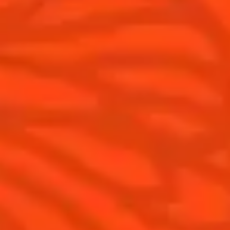
Produits
Découvrir Cointreau
Cointreau L'Unique
Histoire
Cointreau Noir
Savoir-faire
Éditions limitées Cointreau
Terroir
Comment apprécier Cointreau ?
Nos engagements
Cointreau Spicy
La distillerie
Cointreau est-il un Triple-Sec ?
Nous rejoindre
Gastronomie
Distillerie Cointreau
Recettes à faire à la maison
Nos visites
Recettes pour les professionnels
La Margarita
Les meilleures Margaritas