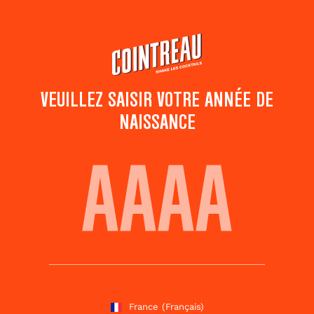
Passer
au
contenu
principal
VEUILLEZ SAISIR VOTRE ANNÉE DE
NAISSANCE
SINGAPORE SLING
Ajouter aux
Partager ce
favoris
cocktail
Notez ce cocktail
!
(
2
votes )
France
(Français)