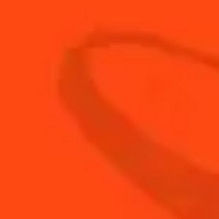
MÉTHODE:
ÉTAPE 1
Préchauffez le grill du four
ÉTAPE 2
Découpez 12 fines tranches de baguette dans la
diagonale de moins de 1cm d'épaisseur
ÉTAPE 3
A l'aide d'un pinceau alimentaire, badigeonnez-
les d'huile d'olive
ÉTAPE 4
Placez sous le grill du four et faites-les dorer
des 2 côtés