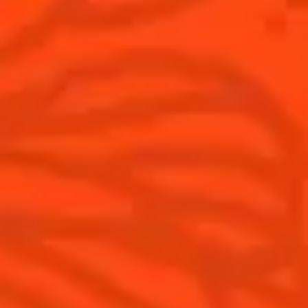
Produits
Découvrir Cointreau
Cointreau L'Unique
Histoire
Cointreau Noir
Savoir-faire
Éditions limitées Cointreau
Terroir
Comment apprécier Cointreau ?
Nos engagements
Cointreau Spicy
La distillerie
Cointreau est-il un Triple-Sec ?
Nous rejoindre
Gastronomie
Distillerie Cointreau
Recettes à faire à la maison
Nos visites
Recettes pour les professionnels
La Margarita