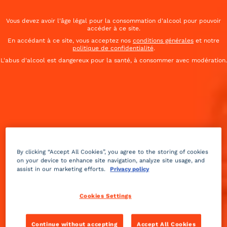
S'accorde avec
Cointreau Fizz Passion Piment
.
Vous devez avoir l'âge légal pour la consommation d'alcool pour pouvoir
accéder à ce site.
En accédant à ce site, vous acceptez nos
conditions générales
et notre
politique de confidentialité
.
L'abus d'alcool est dangereux pour la santé, à consommer avec modération.
By clicking “Accept All Cookies”, you agree to the storing of cookies
on your device to enhance site navigation, analyze site usage, and
assist in our marketing efforts.
Privacy policy
Cookies Settings
Continue without accepting
Accept All Cookies