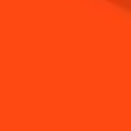
ÉTAPE 5
Laissez refroidir
ÉTAPE 6
Garnissez chaque tartine d'une tranche de
fromage, puis d'une fine tranche de poire
ÉTAPE 7
Ajoutez un cerneau de noix et servez
VOUS AIMEREZ AUSSI...