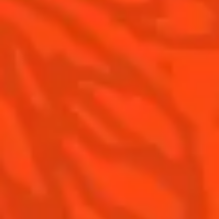
Les meilleures Margaritas
Les meilleures Margaritas givrées
Nos accords mets et Margarita
Contactez-nous
Conditions Générales d'utilisation
Politique de confidentialité
Informations nutritionnelles
FAQ