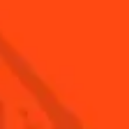
ACCORD
ACCORD
MARGARITA
MARGARITA
D'AUTOMNE
D'ÉTÉ
TOUTES LES RECETTES
Inscrivez-
Trouvez-
Acheter
vous
nous