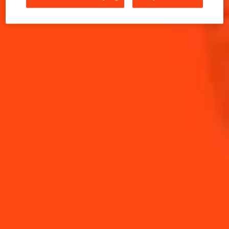
INGRÉDIENTS:
1/2
baguette
2 càs
huile d'olive
100g
Gorgonzola ou Roquefort
1
poire pelée et épépinée coupée en 12 tranches
12
noix