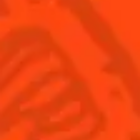
© Cointreau 2026
France
(Français)
Cocktails
News
Découvrez l'art de la mixologie
Cocktail talks
Trouvez votre cocktail
Cointreau Cocktail Journey -
Edition Limitée
Apprenez à faire des cocktails
Les plus populaires