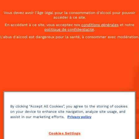
Vous devez avoir l'âge légal pour la consommation d'alcool pour pouvoir
accéder à ce site.
En accédant à ce site, vous acceptez nos
conditions générales
et notre
politique de confidentialité
.
L'abus d'alcool est dangereux pour la santé, à consommer avec modération.
By clicking “Accept All Cookies”, you agree to the storing of cookies
on your device to enhance site navigation, analyze site usage, and
assist in our marketing efforts.
Privacy policy
Fruité
acidulé
2 min
Avancé
Cookies Settings
Un cocktail du 19ème siècle très séduisant, inventé