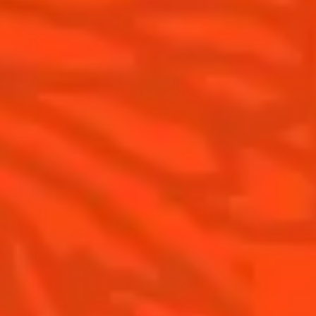
Comment apprécier Cointreau ?
Nos engagements
Cointreau Spicy
La distillerie
Cointreau est-il un Triple-Sec ?
Nous rejoindre
Gastronomie
Distillerie Cointreau
Recettes à faire à la maison
Nos visites
Recettes pour les professionnels
La Margarita
Les meilleures Margaritas
Les meilleures Margaritas givrées
Nos accords mets et Margarita