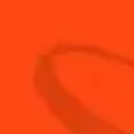
1.5
cl
Cointreau L'Unique
0.5
cl
Jus de citron jaune frais
0.5
cl
Sirop de sucre
ACHETEZ VOTRE
BOUTEILLE DE
COINTREAU