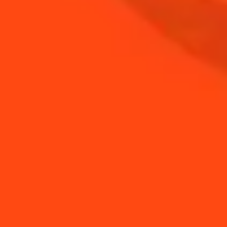
ACHETER
BESOIN DE CONSEILS ?
Comment réaliser une
Comment shaker un
Margarita de Printe...
cocktail