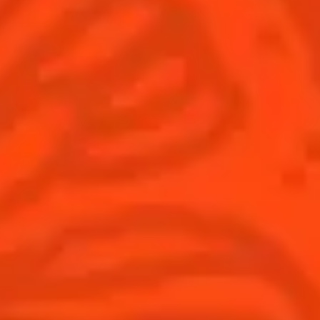
France
(Français)
Cocktails
News
Découvrez l'art de la mixologie
Cocktail talks
Trouvez votre cocktail
Cointreau Cocktail Journey -
Edition Limitée
Apprenez à faire des cocktails
Les plus populaires
Produits
Découvrir Cointreau
Cointreau L'Unique
Histoire
Cointreau Noir
Savoir-faire
Éditions limitées Cointreau
Terroir