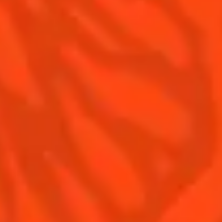
Contactez-nous
Conditions Générales d'utilisation
Politique de confidentialité
Informations nutritionnelles
FAQ
Notre Famille
Remy Cointreau
Groupe Remy Cointreau
Nous rejoindre
Gastronomie