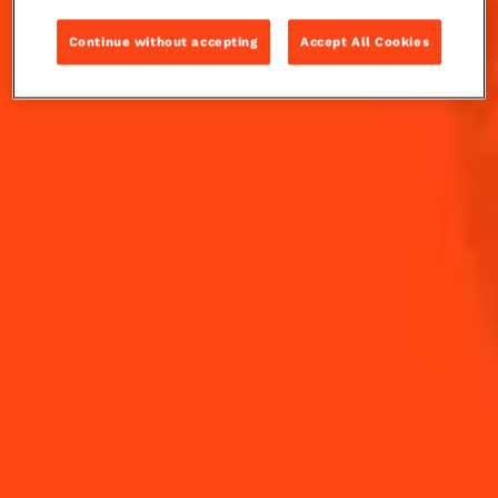
en 1878 par Leo Engel au Criterion à Londres. C'était
une variante du Brandy Crusta.
Continue without accepting
Accept All Cookies
INGRÉDIENTS
COMMENT RÉALISER
-
+
Cocktail(s)
CL
OZ
ML
VOLUME
2
Traits
Angostura Bitters
4.5
cl
Cognac Rémy Martin V.S.O.P.