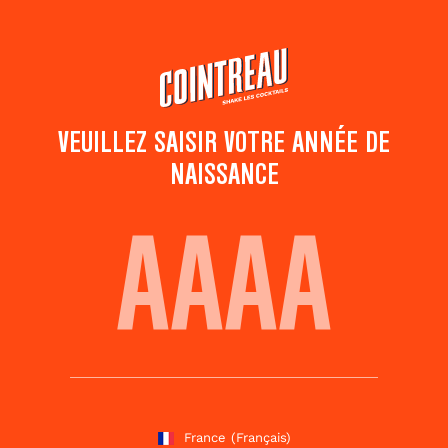
Passer
au
contenu
principal
VEUILLEZ SAISIR VOTRE ANNÉE DE
NAISSANCE
ALABAZAM
Ajouter aux
Partager ce
favoris
cocktail
Notez ce cocktail
!
(
4
votes )
France
(Français)