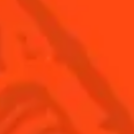
VOIR TOUS LES COCKTAILS
Inscrivez-
Trouvez-
Acheter
vous
nous
© Cointreau 2026